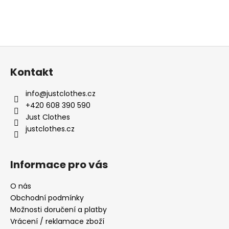
Z
á
Kontakt
p
a
info
@
justclothes.cz
t
+420 608 390 590
í
Just Clothes
justclothes.cz
Informace pro vás
O nás
Obchodní podmínky
Možnosti doručení a platby
Vrácení / reklamace zboží