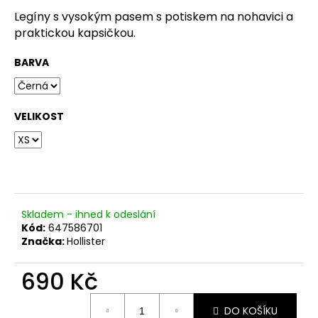
č
u
Legíny s vysokým pasem s potiskem na nohavici a
j
praktickou kapsičkou.
e
m
BARVA
e
VELIKOST
Skladem - ihned k odeslání
Kód:
647586701
Značka:
Hollister
690 Kč
Měrná
DO KOŠÍKU
cena: