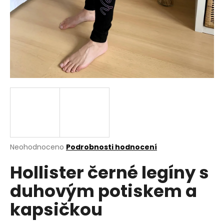
a
j
í
t
?
HLEDAT
Průměrné
Neohodnoceno
Podrobnosti hodnocení
hodnocení
D
Hollister černé legíny s
produktu
o
je
p
duhovým potiskem a
0,0
o
z
r
kapsičkou
5
u
hvězdiček.