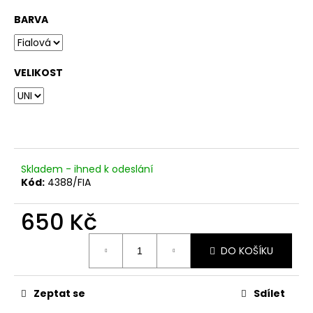
č
u
BARVA
j
e
m
VELIKOST
e
Skladem - ihned k odeslání
Kód:
4388/FIA
650 Kč
Měrná
DO KOŠÍKU
cena:
Zeptat se
Sdílet