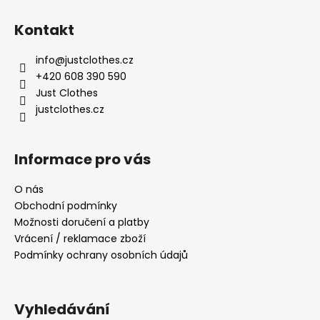
Z
á
Kontakt
p
a
info
@
justclothes.cz
t
+420 608 390 590
í
Just Clothes
justclothes.cz
Informace pro vás
O nás
Obchodní podmínky
Možnosti doručení a platby
Vrácení / reklamace zboží
Podmínky ochrany osobních údajů
Vyhledávání