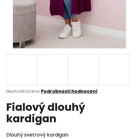
a
j
í
t
?
HLEDAT
Průměrné
Neohodnoceno
Podrobnosti hodnocení
hodnocení
D
Fialový dlouhý
produktu
o
je
p
kardigan
0,0
o
z
r
5
u
hvězdiček.
Dlouhý svetrový kardigan.