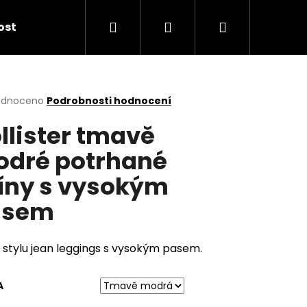
Hledat
Přihlášení
Nákupní
kost
košík
rné
odnoceno
Podrobnosti hodnocení
cení
llister tmavě
ktu
dré potrhané
íny s vysokým
ček.
asem
 stylu jean leggings s vysokým pasem.
A