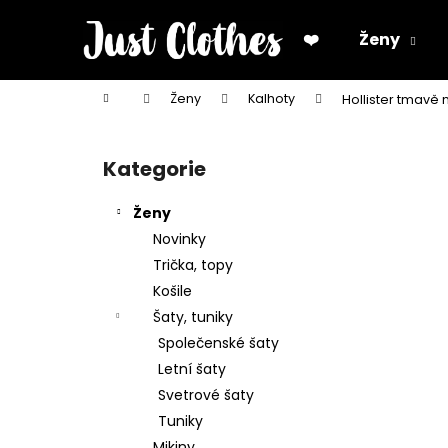
K
Přejít
na
o
❤️
Ženy
obsah
Zpět
Zpět
š
do
do
í
Domů
Ženy
Kalhoty
Hollister tmavě
k
obchodu
obchodu
P
o
Kategorie
Přeskočit
s
kategorie
t
Ženy
r
Novinky
a
Trička, topy
n
Košile
n
Šaty, tuniky
í
Společenské šaty
p
Letní šaty
a
Svetrové šaty
n
Tuniky
e
Mikiny