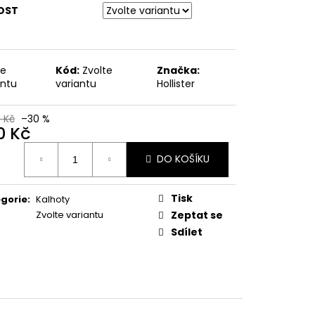
OST
te
Kód:
Zvolte
Značka:
antu
variantu
Hollister
0 Kč
–30 %
0 Kč
ná
DO KOŠÍKU
:
Tisk
gorie
:
Kalhoty
Zvolte variantu
Zeptat se
Sdílet