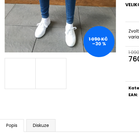
VELIK
Zvol
vari
1 090 KČ
–30 %
1 09
76
Měr
cena
Kate
EAN
:
Popis
Diskuze