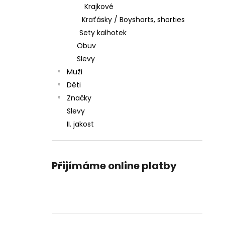
Krajkové
Kraťásky / Boyshorts, shorties
Sety kalhotek
Obuv
Slevy
Muži
Děti
Značky
Slevy
II. jakost
Přijímáme online platby