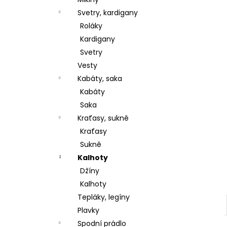
l
Svetry, kardigany
Roláky
Kardigany
Svetry
Vesty
Kabáty, saka
Kabáty
Saka
Kraťasy, sukně
Kraťasy
Sukně
Kalhoty
Džíny
Kalhoty
Tepláky, legíny
Plavky
Spodní prádlo