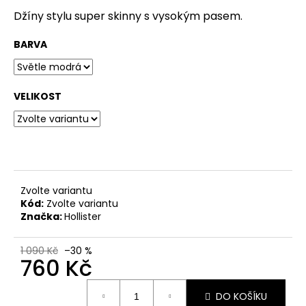
č
u
Džíny stylu super skinny s vysokým pasem.
j
e
BARVA
m
e
VELIKOST
Zvolte variantu
Kód:
Zvolte variantu
Značka:
Hollister
1 090 Kč
–30 %
760 Kč
Měrná
DO KOŠÍKU
cena: