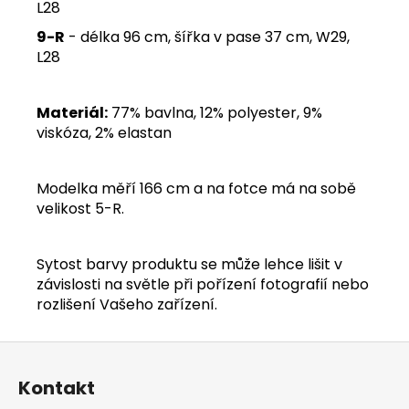
L28
9-R
- délka 96 cm, šířka v pase 37 cm, W29,
L28
Materiál:
77% bavlna, 12% polyester, 9%
viskóza, 2% elastan
Modelka měří 166 cm a na fotce má na sobě
velikost 5-R.
Sytost barvy produktu se může lehce lišit v
závislosti na světle při pořízení fotografií nebo
rozlišení Vašeho zařízení.
Z
á
Kontakt
p