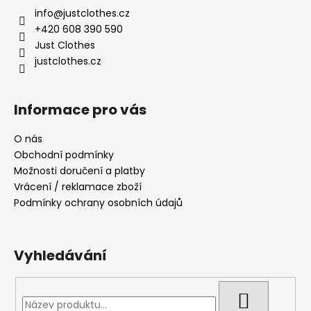
a
info
@
justclothes.cz
t
+420 608 390 590
í
Just Clothes
justclothes.cz
Informace pro vás
O nás
Obchodní podmínky
Možnosti doručení a platby
Vrácení / reklamace zboží
Podmínky ochrany osobních údajů
Vyhledávání
HLEDAT