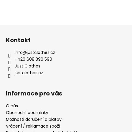
Z
á
Kontakt
p
a
info
@
justclothes.cz
t
+420 608 390 590
í
Just Clothes
justclothes.cz
Informace pro vás
O nás
Obchodní podmínky
Možnosti doručení a platby
Vrácení / reklamace zboží