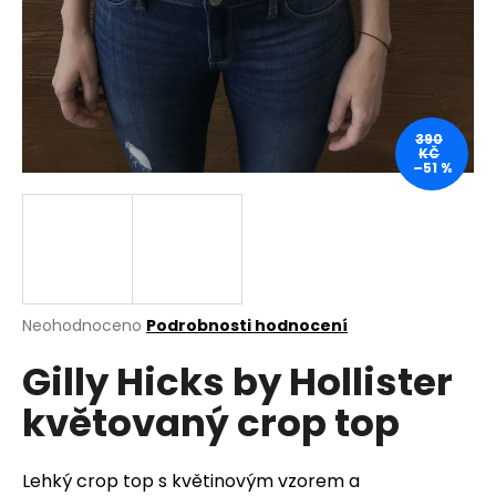
a
j
í
t
?
390
KČ
–51 %
HLEDAT
Průměrné
Neohodnoceno
Podrobnosti hodnocení
hodnocení
D
Gilly Hicks by Hollister
produktu
o
je
p
květovaný crop top
0,0
o
z
r
5
u
hvězdiček.
Lehký crop top s květinovým vzorem a