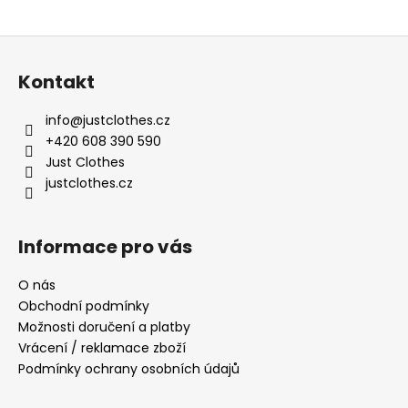
Z
á
Kontakt
p
a
info
@
justclothes.cz
t
+420 608 390 590
í
Just Clothes
justclothes.cz
Informace pro vás
O nás
Obchodní podmínky
Možnosti doručení a platby
Vrácení / reklamace zboží
Podmínky ochrany osobních údajů