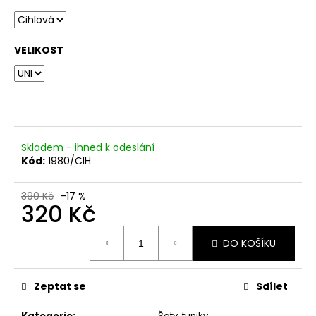
č
u
j
e
VELIKOST
m
e
Skladem - ihned k odeslání
Kód:
1980/CIH
390 Kč
–17 %
320 Kč
Měrná
DO KOŠÍKU
cena:
Zeptat se
Sdílet
Kategorie
:
Šaty, tuniky