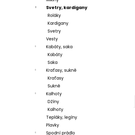
l
Svetry, kardigany
Roláky
Kardigany
Svetry
Vesty
Kabáty, saka
Kabáty
Saka
Kraťasy, sukně
Kraťasy
Sukně
Kalhoty
Džíny
Kalhoty
Tepláky, legíny
Plavky
Spodní prádlo