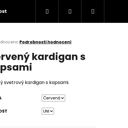
Hledat
Přihlášení
Nákupní
kost
košík
rné
odnoceno
Podrobnosti hodnocení
cení
rvený kardigan s
ktu
apsami
ček.
ý svetrový kardigan s kapsami.
A
OST