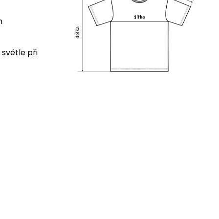
cm
 světle při