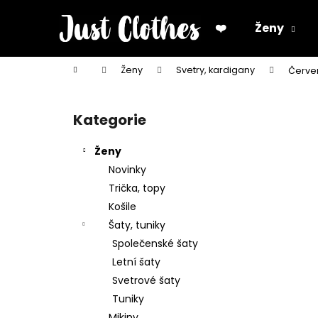
K
Přejít
na
o
❤️
Ženy
obsah
Zpět
Zpět
š
do
do
í
Domů
Ženy
Svetry, kardigany
Červe
k
obchodu
obchodu
P
o
Kategorie
Přeskočit
s
kategorie
t
Ženy
r
Novinky
a
Trička, topy
n
Košile
n
Šaty, tuniky
í
Společenské šaty
p
Letní šaty
a
Svetrové šaty
n
Tuniky
e
Mikiny