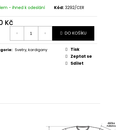
dem - ihned k odeslání
Kód:
3292/CER
0 Kč
ná
DO KOŠÍKU
:
Tisk
gorie
:
Svetry, kardigany
Zeptat se
Sdílet