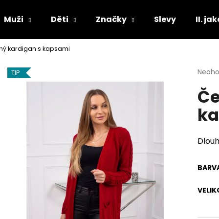
Muži
Děti
Značky
Slevy
II. ja
ný kardigan s kapsami
Co potřebujete najít?
Průmě
Neoh
TIP
hodno
Če
produ
HLEDAT
je
k
0,0
z
5
Doporučujeme
hvězdi
Dlouh
BARV
VELIK