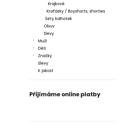
Krajkové
Kraťásky / Boyshorts, shorties
Sety kalhotek
Obuv
Slevy
Muži
Děti
Značky
Slevy
II. jakost
Přijímáme online platby