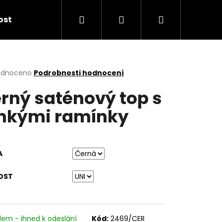
Hledat
Přihlášení
Nákupní
kost
košík
rné
odnoceno
Podrobnosti hodnocení
cení
rný saténový top s
ktu
nkými ramínky
ček.
A
OST
dem - ihned k odeslání
Kód:
2469/CER