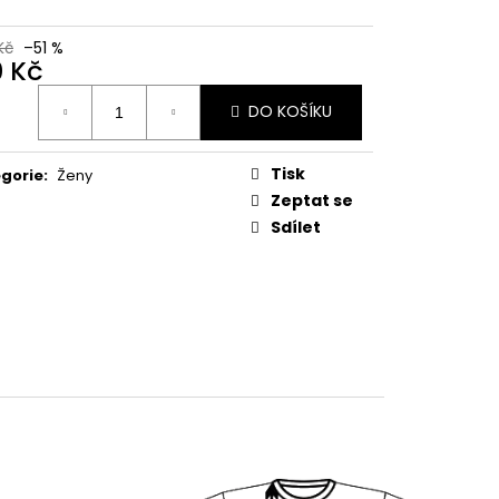
Kč
–51 %
0 Kč
ná
DO KOŠÍKU
:
Tisk
gorie
:
Ženy
Zeptat se
Sdílet