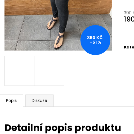
390 
19
Měr
cena
390 KČ
–51 %
Kate
Popis
Diskuze
Detailní popis produktu