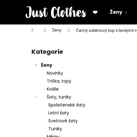
K
Přejít
na
o
❤️
Ženy
obsah
Zpět
Zpět
š
do
do
í
Domů
Ženy
Černý saténový top s tenkými 
k
obchodu
obchodu
P
o
Kategorie
Přeskočit
s
kategorie
t
Ženy
r
Novinky
a
Trička, topy
n
Košile
n
Šaty, tuniky
í
Společenské šaty
p
Letní šaty
a
Svetrové šaty
n
Tuniky
e
Mikiny