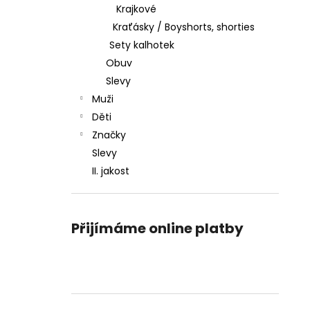
Krajkové
Kraťásky / Boyshorts, shorties
Sety kalhotek
Obuv
Slevy
Muži
Děti
Značky
Slevy
II. jakost
Přijímáme online platby