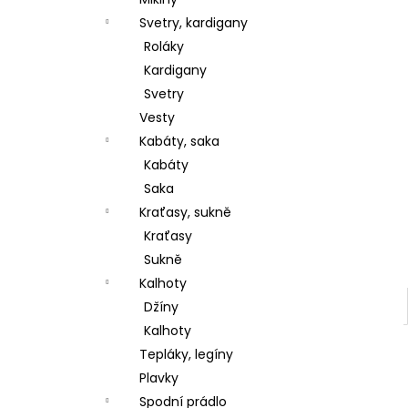
l
Svetry, kardigany
Roláky
Kardigany
Svetry
Vesty
Kabáty, saka
Kabáty
Saka
Kraťasy, sukně
Kraťasy
Sukně
Kalhoty
Džíny
Kalhoty
Tepláky, legíny
Plavky
Spodní prádlo