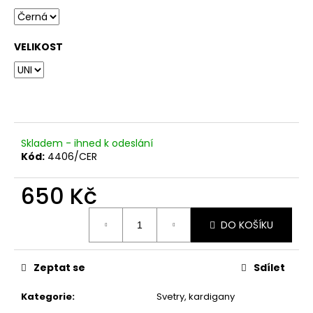
č
u
j
e
VELIKOST
m
e
Skladem - ihned k odeslání
Kód:
4406/CER
650 Kč
Měrná
DO KOŠÍKU
cena:
Zeptat se
Sdílet
Kategorie
:
Svetry, kardigany