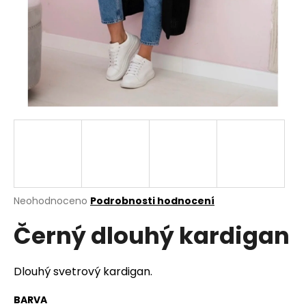
a
j
í
t
?
HLEDAT
Průměrné
Neohodnoceno
Podrobnosti hodnocení
hodnocení
D
Černý dlouhý kardigan
produktu
o
je
p
0,0
o
z
Dlouhý svetrový kardigan.
r
5
u
hvězdiček.
BARVA