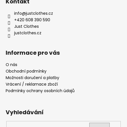
Kontakt
p
a
info
@
justclothes.cz
t
+420 608 390 590
í
Just Clothes
justclothes.cz
Informace pro vás
O nás
Obchodní podmínky
Možnosti doručení a platby
Vrácení / reklamace zboží
Podmínky ochrany osobních údajů
Vyhledávání