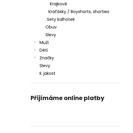
Krajkové
Kraťásky / Boyshorts, shorties
Sety kalhotek
Obuv
Slevy
Muži
Děti
Značky
Slevy
II. jakost
Přijímáme online platby