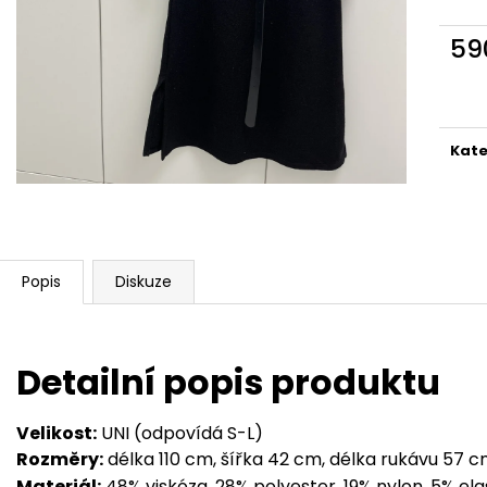
59
Měr
cena
Kate
Popis
Diskuze
Detailní popis produktu
Velikost:
UNI (odpovídá S-L)
Rozměry:
délka 110 cm, šířka 42 cm, délka rukávu 57 
Materiál:
48% viskóza, 28% polyester, 19% nylon, 5% el