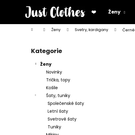
K
Přejít
na
o
❤️
Ženy
obsah
Zpět
Zpět
š
do
do
í
Domů
Ženy
Svetry, kardigany
Černé
k
obchodu
obchodu
P
o
Kategorie
Přeskočit
s
kategorie
t
Ženy
r
Novinky
a
Trička, topy
n
Košile
n
Šaty, tuniky
í
Společenské šaty
p
Letní šaty
a
Svetrové šaty
n
Tuniky
e
Mikiny