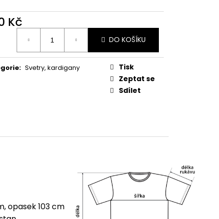
0 Kč
ná
DO KOŠÍKU
:
Tisk
gorie
:
Svetry, kardigany
Zeptat se
Sdílet
cm, opasek 103 cm
astan