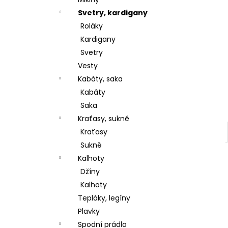
l
Svetry, kardigany
Roláky
Kardigany
Svetry
Vesty
Kabáty, saka
Kabáty
Saka
Kraťasy, sukně
Kraťasy
Sukně
Kalhoty
Džíny
Kalhoty
Tepláky, legíny
Plavky
Spodní prádlo