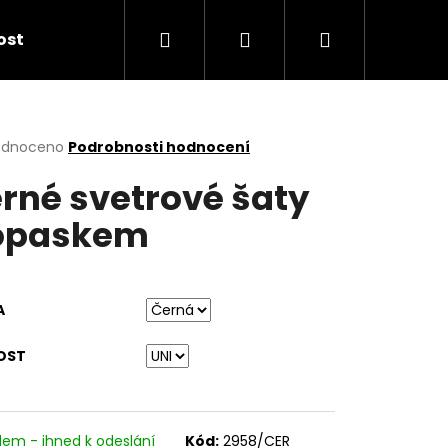
Hledat
Přihlášení
Nákupní
kost
košík
rné
odnoceno
Podrobnosti hodnocení
cení
rné svetrové šaty
ktu
opaskem
ček.
A
OST
dem - ihned k odeslání
Kód:
2958/CER