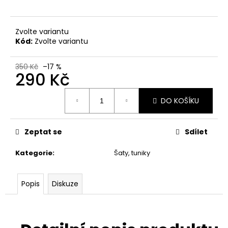
č
u
j
Zvolte variantu
e
Kód:
Zvolte variantu
m
e
350 Kč
–17 %
290 Kč
Měrná
DO KOŠÍKU
cena:
Zeptat se
Sdílet
Kategorie
:
Šaty, tuniky
Popis
Diskuze