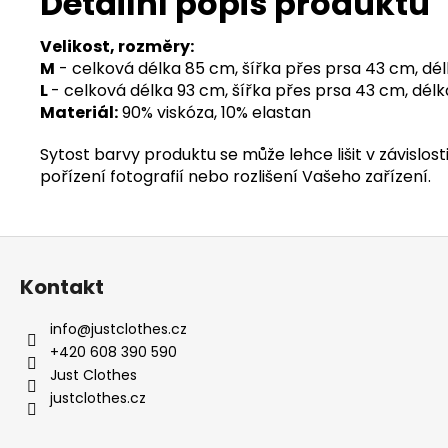
Detailní popis produktu
Velikost, rozměry:
M
- celková délka 85 cm, šířka přes prsa 43 cm, dé
L
- celková délka 93 cm, šířka přes prsa 43 cm, dél
Materiál:
90% viskóza, 10% elastan
Sytost barvy produktu se může lehce lišit v závislosti
pořízení fotografií nebo rozlišení Vašeho zařízení.
Z
á
Kontakt
p
a
info
@
justclothes.cz
t
+420 608 390 590
í
Just Clothes
justclothes.cz