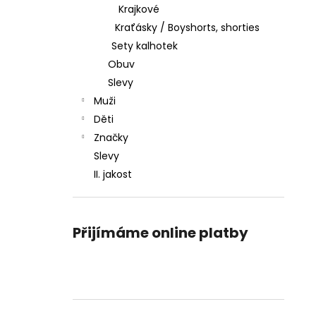
Krajkové
Kraťásky / Boyshorts, shorties
Sety kalhotek
Obuv
Slevy
Muži
Děti
Značky
Slevy
II. jakost
Přijímáme online platby