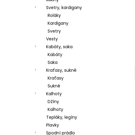
l
Svetry, kardigany
Roláky
Kardigany
Svetry
Vesty
Kabáty, saka
Kabáty
Saka
Kraťasy, sukně
Kraťasy
Sukně
Kalhoty
Džíny
Kalhoty
Tepláky, legíny
Plavky
Spodní prádlo