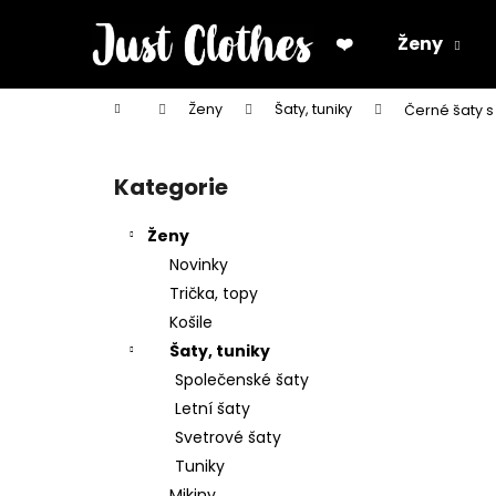
K
Přejít
na
o
❤️
Ženy
obsah
Zpět
Zpět
š
do
do
í
Domů
Ženy
Šaty, tuniky
Černé šaty 
k
obchodu
obchodu
P
o
Kategorie
Přeskočit
s
kategorie
t
Ženy
r
Novinky
a
Trička, topy
n
Košile
n
Šaty, tuniky
í
Společenské šaty
p
Letní šaty
a
Svetrové šaty
n
Tuniky
e
Mikiny