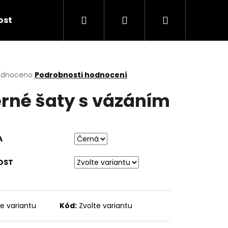
Hledat
Přihlášení
Nákupní
kost
košík
rné
odnoceno
Podrobnosti hodnocení
cení
rné šaty s vázáním
ktu
A
ček.
OST
te variantu
Kód:
Zvolte variantu