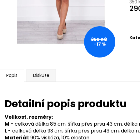
350 
29
Měr
cena
Kate
350 KČ
–17 %
Popis
Diskuze
Detailní popis produktu
Velikost, rozměry:
M
- celková délka 85 cm, šířka přes prsa 43 cm, délka
L
- celková délka 93 cm, šířka přes prsa 43 cm, délka 
Materiál:
90% viskóza, 10% elastan