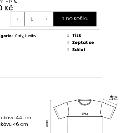
Kč
–17 %
0 Kč
ná
DO KOŠÍKU
:
Tisk
gorie
:
Šaty, tuniky
Zeptat se
Sdílet
 rukávu 44 cm
rukávu 46 cm