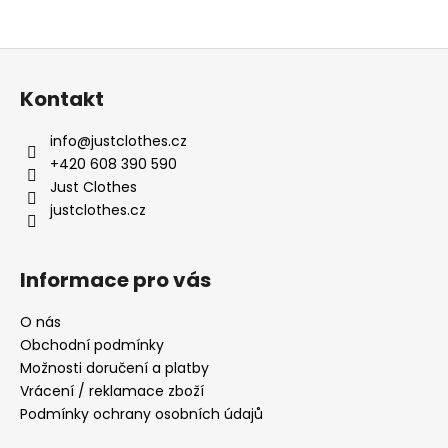
Z
á
Kontakt
p
a
info
@
justclothes.cz
t
+420 608 390 590
í
Just Clothes
justclothes.cz
Informace pro vás
O nás
Obchodní podmínky
Možnosti doručení a platby
Vrácení / reklamace zboží
Podmínky ochrany osobních údajů