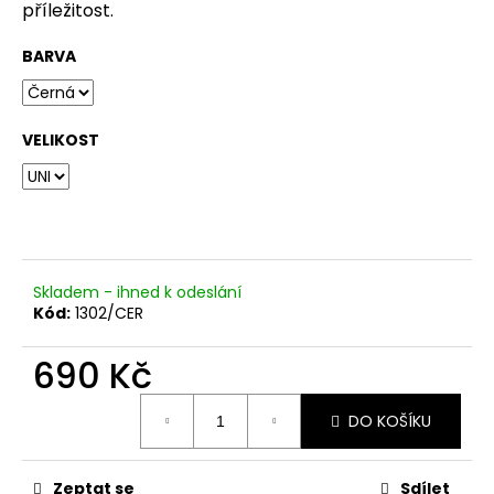
č
příležitost.
u
j
BARVA
e
m
e
VELIKOST
Skladem - ihned k odeslání
Kód:
1302/CER
690 Kč
Měrná
DO KOŠÍKU
cena:
Zeptat se
Sdílet