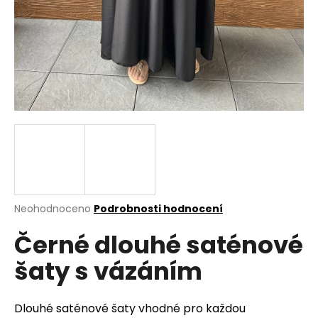
a
j
í
t
?
HLEDAT
Průměrné
Neohodnoceno
Podrobnosti hodnocení
hodnocení
D
Černé dlouhé saténové
produktu
o
je
p
šaty s vázáním
0,0
o
z
r
5
u
hvězdiček.
Dlouhé saténové šaty vhodné pro každou