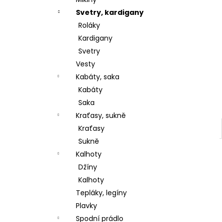
l
Svetry, kardigany
Roláky
Kardigany
Svetry
Vesty
Kabáty, saka
Kabáty
Saka
Kraťasy, sukně
Kraťasy
Sukně
Kalhoty
Džíny
Kalhoty
Tepláky, legíny
Plavky
Spodní prádlo