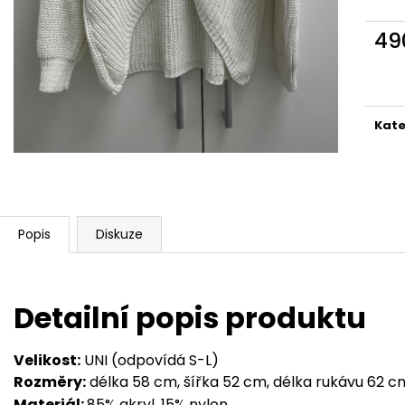
49
Měr
cena
Kate
Popis
Diskuze
Detailní popis produktu
Velikost:
UNI (odpovídá S-L)
Rozměry:
délka 58 cm, šířka 52 cm, délka rukávu 62 c
Materiál:
85% akryl, 15% nylon