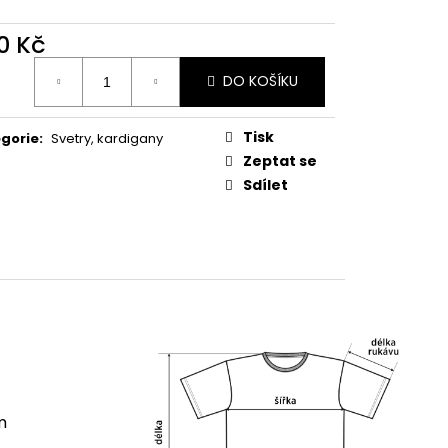
0 Kč
ná
DO KOŠÍKU
:
Tisk
gorie
:
Svetry, kardigany
Zeptat se
Sdílet
m