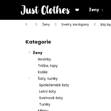
K
Přejít
na
o
❤️
Ženy
obsah
Zpět
Zpět
š
do
do
í
Domů
Ženy
Svetry, kardigany
Bílý tř
k
obchodu
obchodu
P
o
Kategorie
Přeskočit
s
kategorie
t
Ženy
r
Novinky
a
Trička, topy
n
Košile
n
Šaty, tuniky
í
Společenské šaty
p
Letní šaty
a
Svetrové šaty
n
Tuniky
e
Mikiny