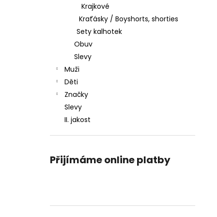
Krajkové
Kraťásky / Boyshorts, shorties
Sety kalhotek
Obuv
Slevy
Muži
Děti
Značky
Slevy
II. jakost
Přijímáme online platby