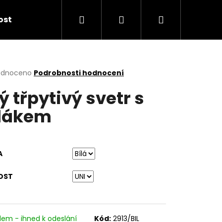
Hledat
Přihlášení
Nákupní
kost
košík
rné
odnoceno
Podrobnosti hodnocení
cení
lý třpytivý svetr s
ktu
lákem
ček.
A
OST
dem - ihned k odeslání
Kód:
2913/BIL