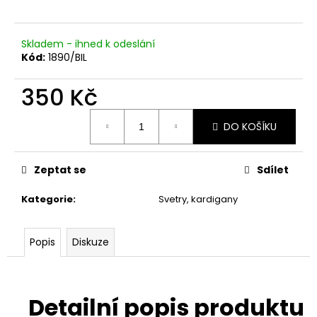
č
u
j
Skladem - ihned k odeslání
e
Kód:
1890/BIL
m
e
350 Kč
Měrná
DO KOŠÍKU
cena:
Zeptat se
Sdílet
Kategorie
:
Svetry, kardigany
Popis
Diskuze
Detailní popis produktu