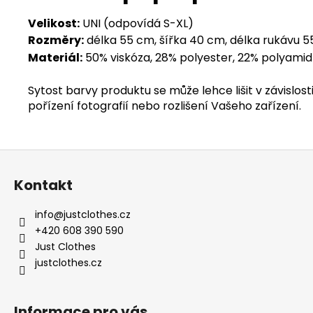
Velikost:
UNI (odpovídá S-XL)
Rozměry:
délka 55 cm, šířka 40 cm, délka rukávu 
Materiál:
50% viskóza, 28% polyester, 22% polyamid
Sytost barvy produktu se může lehce lišit v závislosti
pořízení fotografií nebo rozlišení Vašeho zařízení.
Z
á
Kontakt
p
a
info
@
justclothes.cz
t
+420 608 390 590
í
Just Clothes
justclothes.cz
Informace pro vás