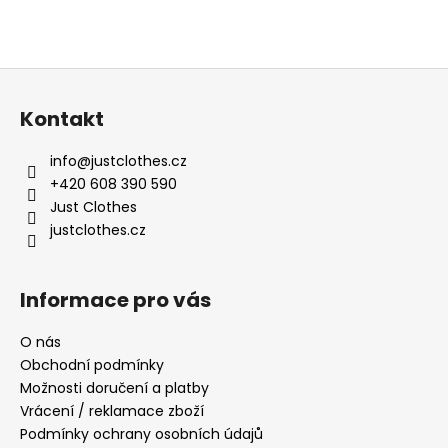
Z
á
Kontakt
p
a
info
@
justclothes.cz
t
+420 608 390 590
í
Just Clothes
justclothes.cz
Informace pro vás
O nás
Obchodní podmínky
Možnosti doručení a platby
Vrácení / reklamace zboží
Podmínky ochrany osobních údajů