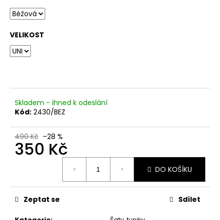
č
u
j
e
VELIKOST
m
e
Skladem - ihned k odeslání
Kód:
2430/BEZ
490 Kč
–28 %
350 Kč
Měrná
DO KOŠÍKU
cena:
Zeptat se
Sdílet
Kategorie
:
Šaty, tuniky