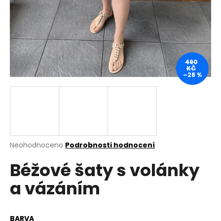
a
j
í
t
?
490
KČ
–28 %
HLEDAT
Průměrné
Neohodnoceno
Podrobnosti hodnocení
hodnocení
D
Béžové šaty s volánky
produktu
o
je
p
a vázáním
0,0
o
z
r
5
u
hvězdiček.
BARVA