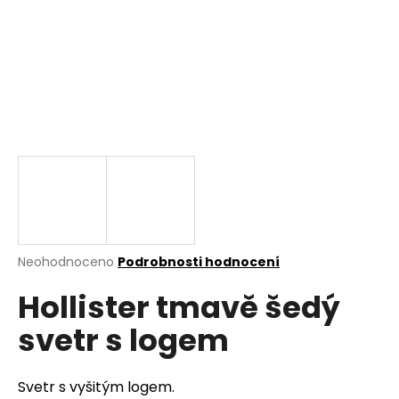
a
j
í
t
?
HLEDAT
Průměrné
Neohodnoceno
Podrobnosti hodnocení
hodnocení
D
Hollister tmavě šedý
produktu
o
je
p
svetr s logem
0,0
o
z
r
5
u
hvězdiček.
Svetr s vyšitým logem.