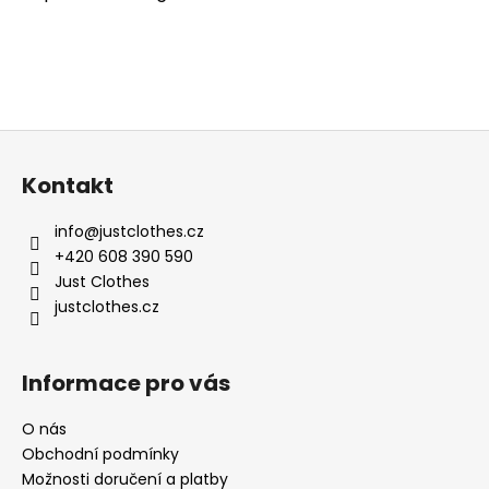
Z
á
Kontakt
p
a
info
@
justclothes.cz
t
+420 608 390 590
í
Just Clothes
justclothes.cz
Informace pro vás
O nás
Obchodní podmínky
Možnosti doručení a platby