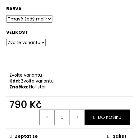
č
u
BARVA
j
e
m
VELIKOST
e
Zvolte variantu
Kód:
Zvolte variantu
Značka:
Hollister
790 Kč
Měrná
DO KOŠÍKU
cena:
Zeptat se
Sdílet