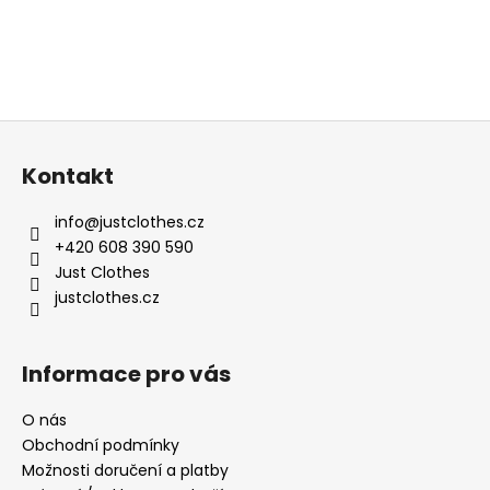
Z
á
Kontakt
p
a
info
@
justclothes.cz
t
+420 608 390 590
í
Just Clothes
justclothes.cz
Informace pro vás
O nás
Obchodní podmínky
Možnosti doručení a platby