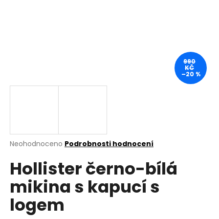
a
j
í
t
?
990
KČ
–20 %
HLEDAT
Průměrné
Neohodnoceno
Podrobnosti hodnocení
hodnocení
D
Hollister černo-bílá
produktu
o
je
p
mikina s kapucí s
0,0
o
z
r
logem
5
u
hvězdiček.