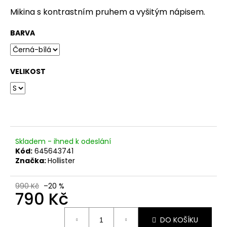
č
u
Mikina s kontrastním pruhem a vyšitým nápisem.
j
e
BARVA
m
e
VELIKOST
Skladem - ihned k odeslání
Kód:
645643741
Značka:
Hollister
990 Kč
–20 %
790 Kč
Měrná
DO KOŠÍKU
cena: