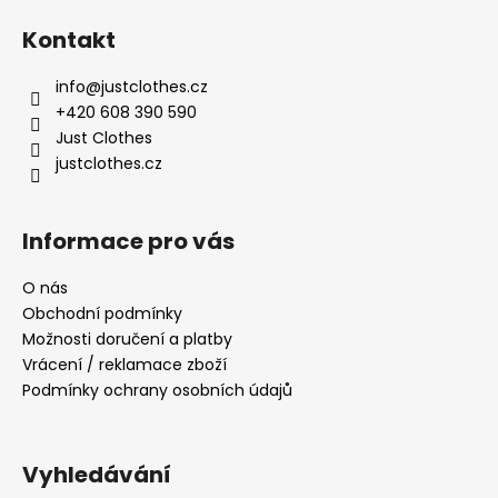
á
Kontakt
p
a
info
@
justclothes.cz
t
+420 608 390 590
í
Just Clothes
justclothes.cz
Informace pro vás
O nás
Obchodní podmínky
Možnosti doručení a platby
Vrácení / reklamace zboží
Podmínky ochrany osobních údajů
Vyhledávání