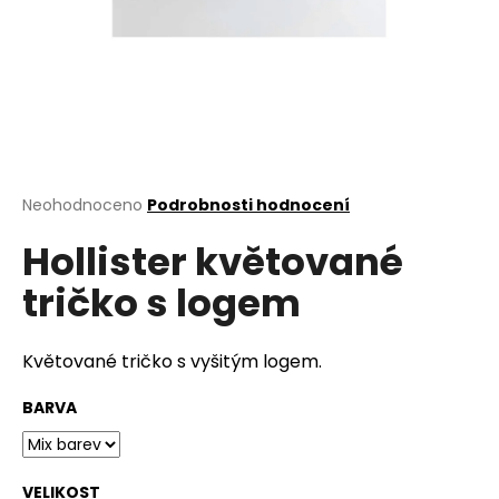
a
j
í
t
?
Průměrné
Neohodnoceno
Podrobnosti hodnocení
hodnocení
Hollister květované
produktu
HLEDAT
je
tričko s logem
0,0
z
5
D
hvězdiček.
Květované tričko s vyšitým logem.
o
p
BARVA
o
r
u
VELIKOST