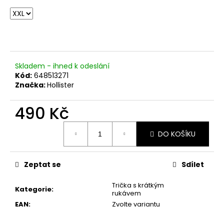
č
u
j
e
m
e
Skladem - ihned k odeslání
Kód:
648513271
Značka:
Hollister
490 Kč
Měrná
DO KOŠÍKU
cena:
Zeptat se
Sdílet
Trička s krátkým
Kategorie
:
rukávem
EAN
:
Zvolte variantu