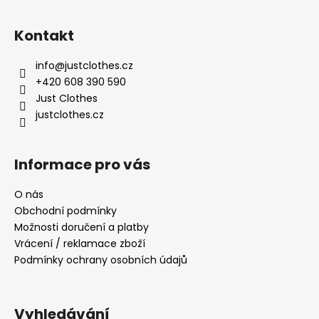
Z
á
Kontakt
p
a
info
@
justclothes.cz
t
+420 608 390 590
í
Just Clothes
justclothes.cz
Informace pro vás
O nás
Obchodní podmínky
Možnosti doručení a platby
Vrácení / reklamace zboží
Podmínky ochrany osobních údajů
Vyhledávání