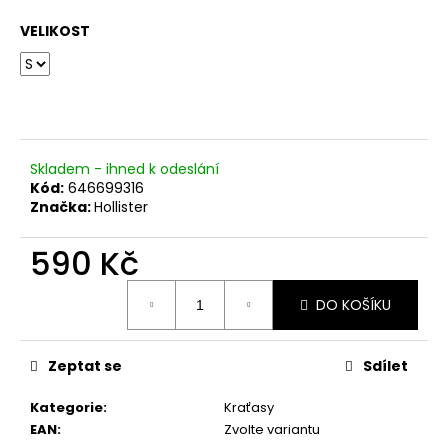
č
u
VELIKOST
j
e
m
e
Skladem - ihned k odeslání
Kód:
646699316
Značka:
Hollister
590 Kč
Měrná
DO KOŠÍKU
cena:
Zeptat se
Sdílet
Kategorie
:
Kraťasy
EAN
:
Zvolte variantu