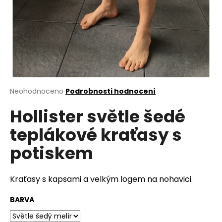
a
j
í
t
?
Průměrné
Neohodnoceno
Podrobnosti hodnocení
hodnocení
Hollister světle šedé
produktu
HLEDAT
je
teplákové kraťasy s
0,0
z
potiskem
5
D
hvězdiček.
o
p
Kraťasy s kapsami a velkým logem na nohavici.
o
r
BARVA
u