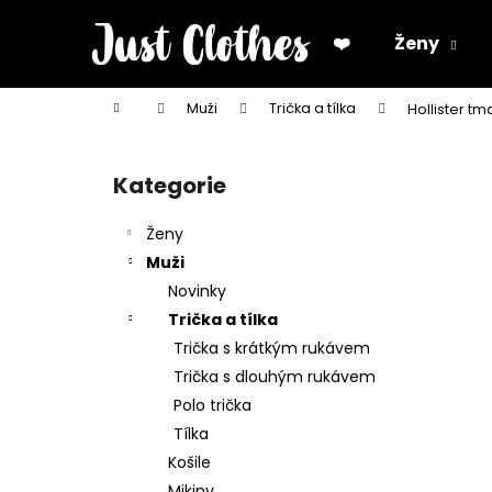
K
Přejít
na
o
❤️
Ženy
obsah
Zpět
Zpět
š
do
do
í
Domů
Muži
Trička a tílka
Hollister t
k
obchodu
obchodu
P
o
Kategorie
Přeskočit
s
kategorie
t
Ženy
r
Muži
a
Novinky
n
Trička a tílka
n
Trička s krátkým rukávem
í
Trička s dlouhým rukávem
p
Polo trička
a
Tílka
n
Košile
e
Mikiny