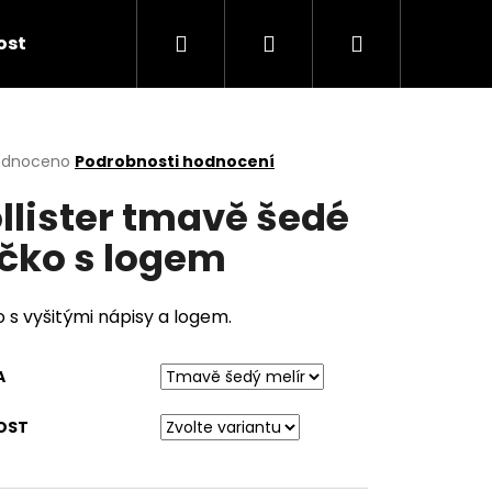
Hledat
Přihlášení
Nákupní
kost
košík
rné
odnoceno
Podrobnosti hodnocení
cení
llister tmavě šedé
ktu
ičko s logem
ček.
o s vyšitými nápisy a logem.
A
OST