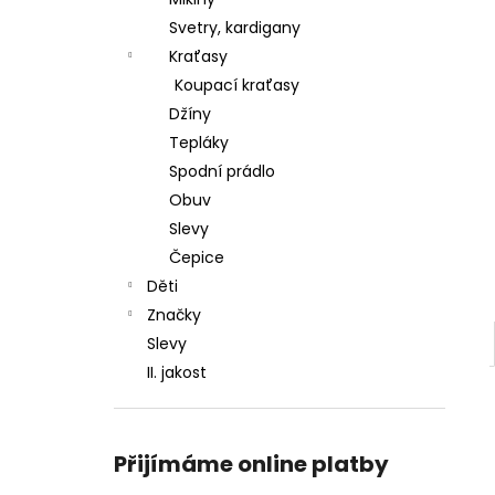
l
Svetry, kardigany
Kraťasy
Koupací kraťasy
Džíny
Tepláky
Spodní prádlo
Obuv
Slevy
Čepice
Děti
Značky
Slevy
II. jakost
Přijímáme online platby