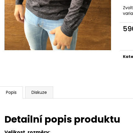
Zvol
vari
59
Měr
cena
Kate
Popis
Diskuze
Detailní popis produktu
Velikost, rozměry: