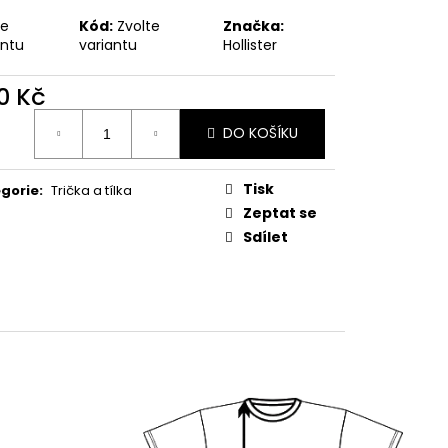
te
Kód:
Zvolte
Značka:
antu
variantu
Hollister
0 Kč
ná
DO KOŠÍKU
:
Tisk
gorie
:
Trička a tílka
Zeptat se
Sdílet