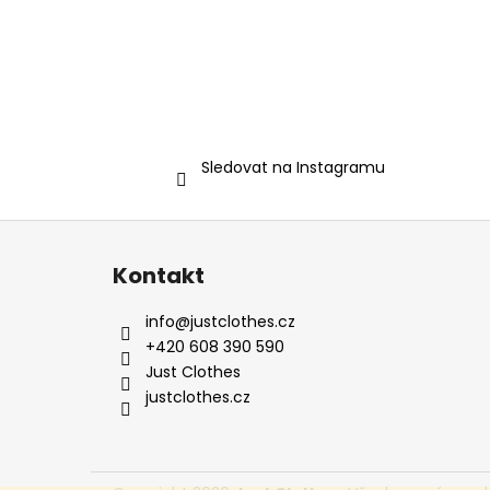
Sledovat na Instagramu
Z
á
Kontakt
p
a
info
@
justclothes.cz
t
+420 608 390 590
í
Just Clothes
justclothes.cz