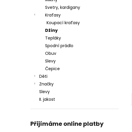
l
Svetry, kardigany
Kraťasy
Koupací kraťasy
Džíny
Tepláky
Spodní prádlo
Obuv
Slevy
Čepice
Děti
Značky
Slevy
II. jakost
Přijímáme online platby