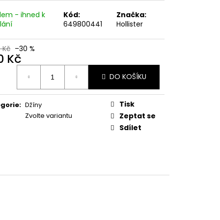
dem - ihned k
Kód:
Značka:
lání
649800441
Hollister
0 Kč
–30 %
0 Kč
ná
DO KOŠÍKU
:
Tisk
gorie
:
Džíny
Zvolte variantu
Zeptat se
Sdílet