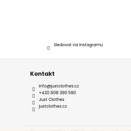
Sledovat na Instagramu
Z
á
Kontakt
p
a
info
@
justclothes.cz
t
+420 608 390 590
í
Just Clothes
justclothes.cz