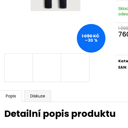
Skla
odes
1 09
76
1 090 KČ
Měr
–30 %
cena
Kate
EAN
:
Popis
Diskuze
Detailní popis produktu