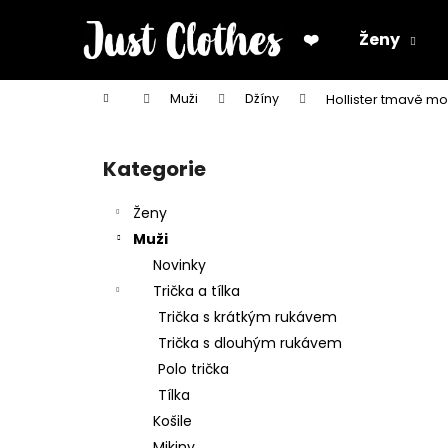
K
Přejít
na
o
❤️
Ženy
obsah
Zpět
Zpět
š
do
do
í
Domů
Muži
Džíny
Hollister tmavě mo
k
obchodu
obchodu
P
o
Kategorie
Přeskočit
s
kategorie
t
Ženy
r
Muži
a
Novinky
n
Trička a tílka
n
Trička s krátkým rukávem
í
Trička s dlouhým rukávem
p
Polo trička
a
Tílka
n
Košile
e
Mikiny