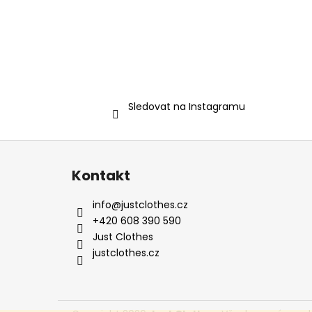
Sledovat na Instagramu
Z
á
Kontakt
p
a
info
@
justclothes.cz
t
+420 608 390 590
í
Just Clothes
justclothes.cz