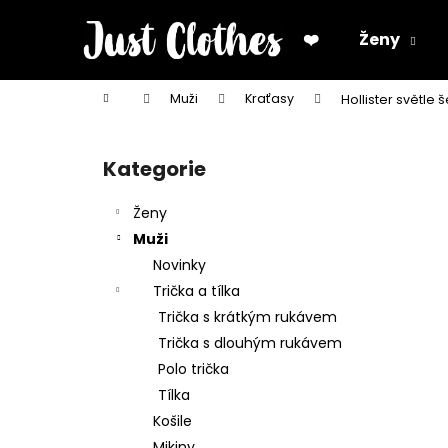
K
Přejít
na
o
❤️
Ženy
obsah
Zpět
Zpět
š
do
do
í
Domů
Muži
Kraťasy
Hollister světle
k
obchodu
obchodu
P
o
Kategorie
Přeskočit
s
kategorie
t
Ženy
r
Muži
a
Novinky
n
Trička a tílka
n
Trička s krátkým rukávem
í
Trička s dlouhým rukávem
p
Polo trička
a
Tílka
n
Košile
e
Mikiny