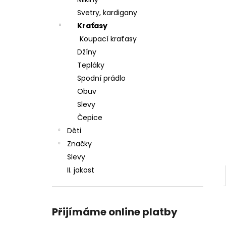
l
Svetry, kardigany
Kraťasy
Koupací kraťasy
Džíny
Tepláky
Spodní prádlo
Obuv
Slevy
Čepice
Děti
Značky
Slevy
II. jakost
Přijímáme online platby