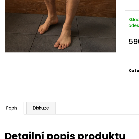
Skla
odes
59
Měr
cena
Kate
Popis
Diskuze
Detailní popis produktu