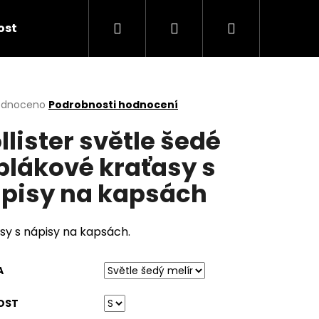
Hledat
Přihlášení
Nákupní
kost
košík
rné
odnoceno
Podrobnosti hodnocení
cení
llister světle šedé
ktu
plákové kraťasy s
pisy na kapsách
ček.
sy s nápisy na kapsách.
A
OST