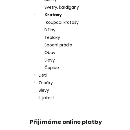
l
Svetry, kardigany
Kraťasy
Koupací kraťasy
Džíny
Tepláky
Spodní prádlo
Obuv
Slevy
Čepice
Děti
Značky
Slevy
II. jakost
Přijímáme online platby