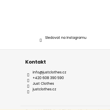
Sledovat na Instagramu
Z
á
Kontakt
p
a
info
@
justclothes.cz
t
+420 608 390 590
í
Just Clothes
justclothes.cz