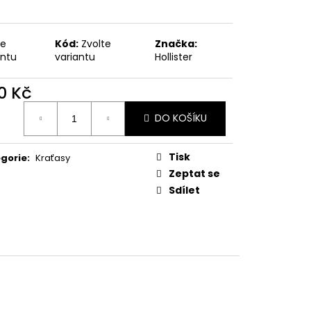
te
Kód:
Zvolte
Značka:
antu
variantu
Hollister
0 Kč
ná
DO KOŠÍKU
:
Tisk
gorie
:
Kraťasy
Zeptat se
Sdílet