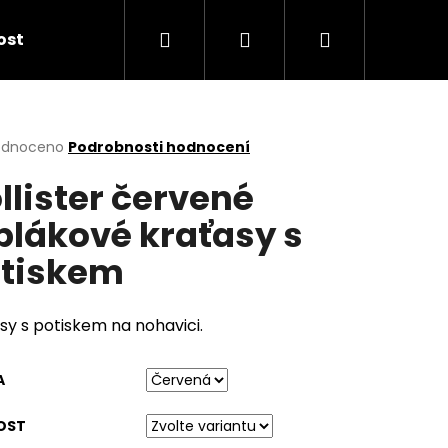
Hledat
Přihlášení
Nákupní
kost
košík
rné
odnoceno
Podrobnosti hodnocení
cení
llister červené
ktu
plákové kraťasy s
tiskem
ček.
sy s potiskem na nohavici.
A
OST