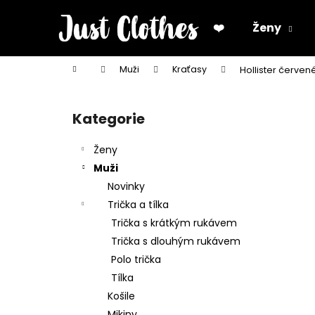
K
Přejít
na
o
❤️
Ženy
obsah
Zpět
Zpět
š
do
do
í
Domů
Muži
Kraťasy
Hollister červen
k
obchodu
obchodu
P
o
Kategorie
Přeskočit
s
kategorie
t
Ženy
r
Muži
a
Novinky
n
Trička a tílka
n
Trička s krátkým rukávem
í
Trička s dlouhým rukávem
p
Polo trička
a
Tílka
n
Košile
e
Mikiny