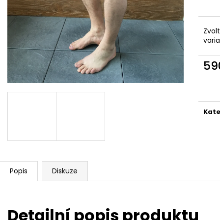
Zvol
vari
59
Měr
cena
Kate
Popis
Diskuze
Detailní popis produktu