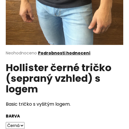
a
j
í
t
?
Průměrné
Neohodnoceno
Podrobnosti hodnocení
hodnocení
Hollister černé tričko
produktu
HLEDAT
je
(sepraný vzhled) s
0,0
z
logem
5
D
hvězdiček.
o
p
Basic tričko s vyšitým logem.
o
r
BARVA
u