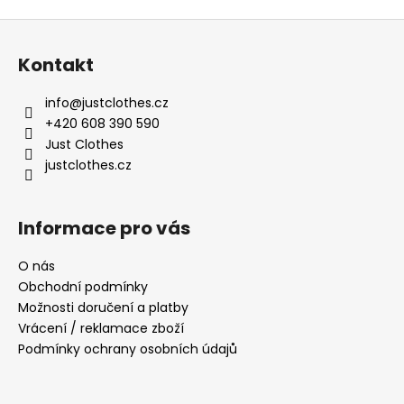
Z
á
Kontakt
p
a
info
@
justclothes.cz
t
+420 608 390 590
í
Just Clothes
justclothes.cz
Informace pro vás
O nás
Obchodní podmínky
Možnosti doručení a platby
Vrácení / reklamace zboží
Podmínky ochrany osobních údajů