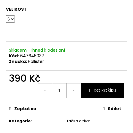
č
u
VELIKOST
j
e
m
e
Skladem - ihned k odeslání
Kód:
647645037
Značka:
Hollister
390 Kč
Měrná
DO KOŠÍKU
cena:
Zeptat se
Sdílet
Kategorie
:
Trička a tílka