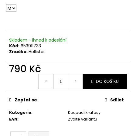
č
u
j
e
m
e
Skladem - ihned k odeslání
Kód:
653911733
Značka:
Hollister
790 Kč
Měrná
DO KOŠÍKU
cena:
Zeptat se
Sdílet
Kategorie
:
Koupací kraťasy
EAN
:
Zvolte variantu