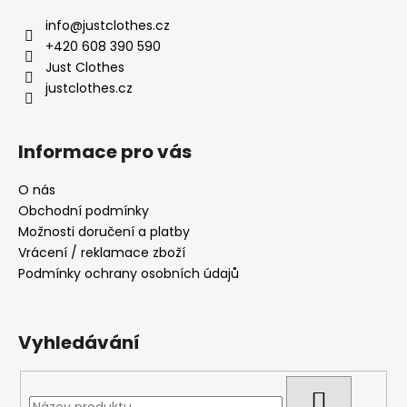
a
info
@
justclothes.cz
t
+420 608 390 590
í
Just Clothes
justclothes.cz
Informace pro vás
O nás
Obchodní podmínky
Možnosti doručení a platby
Vrácení / reklamace zboží
Podmínky ochrany osobních údajů
Vyhledávání
HLEDAT