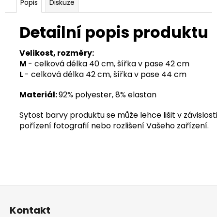
Popis
Diskuze
Detailní popis produktu
Velikost, rozměry:
M
- celková délka 40 cm, šířka v pase 42 cm
L
- celková délka 42 cm, šířka v pase 44 cm
Materiál:
92% polyester, 8% elastan
Sytost barvy produktu se může lehce lišit v závislosti
pořízení fotografií nebo rozlišení Vašeho zařízení.
Z
á
Kontakt
p