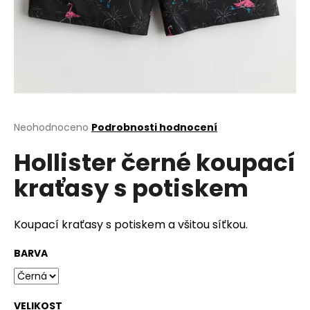
a
j
í
t
?
Průměrné
Neohodnoceno
Podrobnosti hodnocení
hodnocení
Hollister černé koupací
produktu
HLEDAT
je
kraťasy s potiskem
0,0
z
5
D
hvězdiček.
Koupací kraťasy s potiskem a všitou síťkou.
o
p
BARVA
o
r
u
VELIKOST