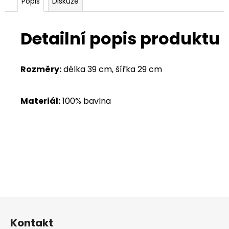
Popis
Diskuze
Detailní popis produktu
Rozměry:
délka 39 cm, šířka 29 cm
Materiál:
100% bavlna
Z
á
Kontakt