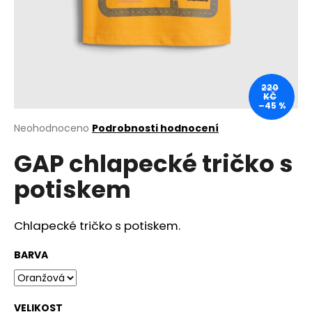
a
j
í
t
?
220
KČ
–45 %
Průměrné
Neohodnoceno
Podrobnosti hodnocení
hodnocení
GAP chlapecké tričko s
produktu
HLEDAT
je
potiskem
0,0
z
5
D
hvězdiček.
Chlapecké tričko s potiskem.
o
p
BARVA
o
r
u
VELIKOST