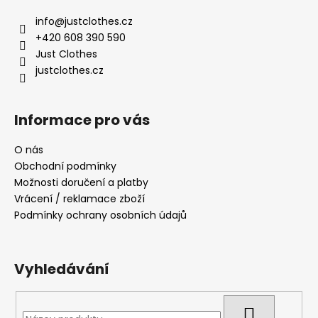
p
a
info
@
justclothes.cz
t
+420 608 390 590
í
Just Clothes
justclothes.cz
Informace pro vás
O nás
Obchodní podmínky
Možnosti doručení a platby
Vrácení / reklamace zboží
Podmínky ochrany osobních údajů
Vyhledávání
HLEDAT