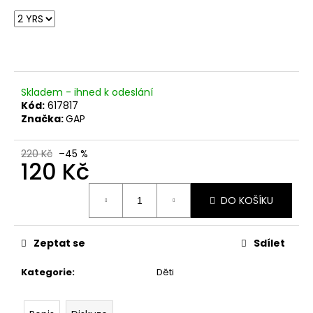
č
u
j
e
m
e
Skladem - ihned k odeslání
Kód:
617817
Značka:
GAP
220 Kč
–45 %
120 Kč
Měrná
DO KOŠÍKU
cena:
Zeptat se
Sdílet
Kategorie
:
Děti